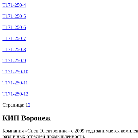
Т171-250-4
Т171-250-5
Т171-250-6
Т171-250-7
Т171-250-8
Т171-250-9
Т171-250-10
Т171-250-11
Т171-250-12
Страница:
1
2
КИП Воронеж
Компания «Спец Электроника» c 2009 года занимается компле
различных отраслей промышленности.