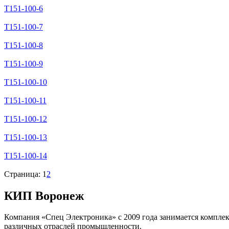
Т151-100-6
Т151-100-7
Т151-100-8
Т151-100-9
Т151-100-10
Т151-100-11
Т151-100-12
Т151-100-13
Т151-100-14
Страница:
1
2
КИП Воронеж
Компания «Спец Электроника» c 2009 года занимается компле
различных отраслей промышленности.