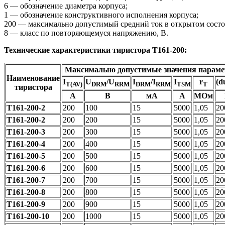
6 — обозначение диаметра корпуса;
1 — обозначение конструктивного исполнения корпуса;
200 — максимально допустимый средний ток в открытом состо
8 — класс по повторяющемуся напряжению, В.
Технические характеристики тиристора Т161-200:
Максимально допустимые значения параме
Наименование
I
U
/U
I
/I
I
r
(d
T(AV)
DRM
RRM
DRM
RRM
TSM
T
тиристора
А
В
мА
А
МОм
Т161-200-2
200
100
15
5000
1,05
20
Т161-200-2
200
200
15
5000
1,05
20
Т161-200-3
200
300
15
5000
1,05
20
Т161-200-4
200
400
15
5000
1,05
20
Т161-200-5
200
500
15
5000
1,05
20
Т161-200-6
200
600
15
5000
1,05
20
Т161-200-7
200
700
15
5000
1,05
20
Т161-200-8
200
800
15
5000
1,05
20
Т161-200-9
200
900
15
5000
1,05
20
Т161-200-10
200
1000
15
5000
1,05
20