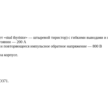
т «stud thyristor» — штыревой тиристор) с гибкими выводами 
тоянии — 200 А
 и повторяющееся импульсное обратное напряжение — 800 В
а корпусе.
О371.