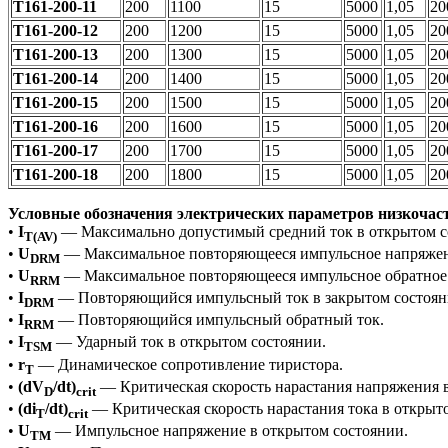
Т161-200-11
200
1100
15
5000
1,05
20
Т161-200-12
200
1200
15
5000
1,05
20
Т161-200-13
200
1300
15
5000
1,05
20
Т161-200-14
200
1400
15
5000
1,05
20
Т161-200-15
200
1500
15
5000
1,05
20
Т161-200-16
200
1600
15
5000
1,05
20
Т161-200-17
200
1700
15
5000
1,05
20
Т161-200-18
200
1800
15
5000
1,05
20
Условные обозначения электрических параметров низкочас
•
I
— Максимально допустимый средний ток в открытом с
T(AV)
•
U
— Максимальное повторяющееся импульсное напряжени
DRM
•
U
— Максимальное повторяющееся импульсное обратное
RRM
•
I
— Повторяющийся импульсный ток в закрытом состоян
DRM
•
I
— Повторяющийся импульсный обратный ток.
RRM
•
I
— Ударный ток в открытом состоянии.
TSM
•
r
— Динамическое сопротивление тиристора.
T
•
(dV
/dt)
— Критическая скорость нарастания напряжения в
D
crit
•
(di
/dt)
— Критическая скорость нарастания тока в открыт
T
crit
•
U
— Импульсное напряжение в открытом состоянии.
TM