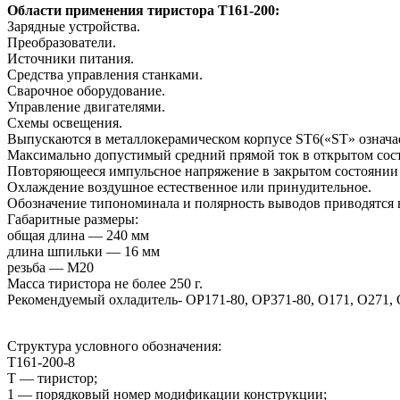
Области применения тиристора Т161-200:
Зарядные устройства.
Преобразователи.
Источники питания.
Средства управления станками.
Сварочное оборудование.
Управление двигателями.
Схемы освещения.
Выпускаются в металлокерамическом корпусе ST6(«ST» означае
Максимально допустимый средний прямой ток в открытом сос
Повторяющееся импульсное напряжение в закрытом состоянии
Охлаждение воздушное естественное или принудительное.
Обозначение типономинала и полярность выводов приводятся н
Габаритные размеры:
общая длина — 240 мм
длина шпильки — 16 мм
резьба — М20
Масса тиристора не более 250 г.
Рекомендуемый охладитель- ОР171-80, ОР371-80, О171, О271, 
Структура условного обозначения:
Т161-200-8
Т — тиристор;
1 — порядковый номер модификации конструкции;