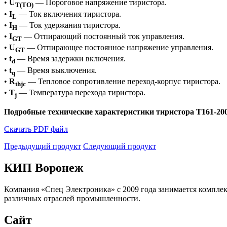
•
U
— Пороговое напряжение тиристора.
T(TO)
•
I
— Ток включения тиристора.
L
•
I
— Ток удержания тиристора.
H
•
I
— Отпирающий постоянный ток управления.
GT
•
U
— Отпирающее постоянное напряжение управления.
GT
•
t
— Время задержки включения.
d
•
t
— Время выключения.
q
•
R
— Тепловое сопротивление переход-корпус тиристора.
thjc
•
T
— Температура перехода тиристора.
j
Подробные технические характеристики тиристора Т161-200
Скачать PDF файл
Предыдущий продукт
Следующий продукт
КИП Воронеж
Компания «Спец Электроника» c 2009 года занимается компле
различных отраслей промышленности.
Сайт