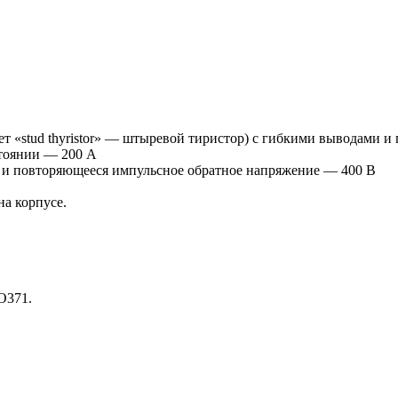
т «stud thyristor» — штыревой тиристор) с гибкими выводами 
тоянии — 200 А
 и повторяющееся импульсное обратное напряжение — 400 В
а корпусе.
О371.