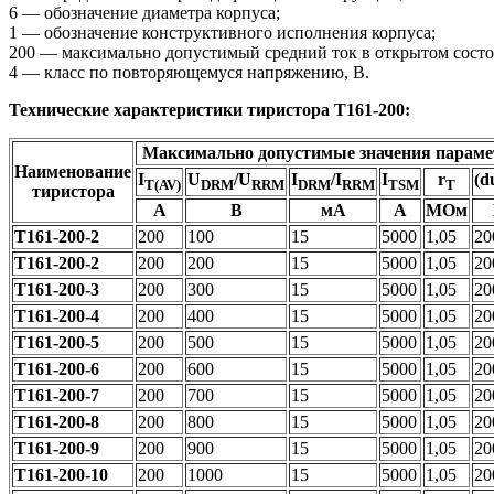
6 — обозначение диаметра корпуса;
1 — обозначение конструктивного исполнения корпуса;
200 — максимально допустимый средний ток в открытом состо
4 — класс по повторяющемуся напряжению, В.
Технические характеристики тиристора Т161-200:
Максимально допустимые значения параме
Наименование
I
U
/U
I
/I
I
r
(d
T(AV)
DRM
RRM
DRM
RRM
TSM
T
тиристора
А
В
мА
А
МОм
Т161-200-2
200
100
15
5000
1,05
20
Т161-200-2
200
200
15
5000
1,05
20
Т161-200-3
200
300
15
5000
1,05
20
Т161-200-4
200
400
15
5000
1,05
20
Т161-200-5
200
500
15
5000
1,05
20
Т161-200-6
200
600
15
5000
1,05
20
Т161-200-7
200
700
15
5000
1,05
20
Т161-200-8
200
800
15
5000
1,05
20
Т161-200-9
200
900
15
5000
1,05
20
Т161-200-10
200
1000
15
5000
1,05
20