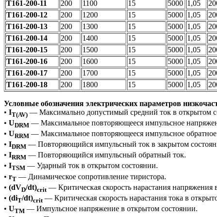
Т161-200-11
200
1100
15
5000
1,05
20
Т161-200-12
200
1200
15
5000
1,05
20
Т161-200-13
200
1300
15
5000
1,05
20
Т161-200-14
200
1400
15
5000
1,05
20
Т161-200-15
200
1500
15
5000
1,05
20
Т161-200-16
200
1600
15
5000
1,05
20
Т161-200-17
200
1700
15
5000
1,05
20
Т161-200-18
200
1800
15
5000
1,05
20
Условные обозначения электрических параметров низкочас
•
I
— Максимально допустимый средний ток в открытом с
T(AV)
•
U
— Максимальное повторяющееся импульсное напряжени
DRM
•
U
— Максимальное повторяющееся импульсное обратное
RRM
•
I
— Повторяющийся импульсный ток в закрытом состоян
DRM
•
I
— Повторяющийся импульсный обратный ток.
RRM
•
I
— Ударный ток в открытом состоянии.
TSM
•
r
— Динамическое сопротивление тиристора.
T
•
(dV
/dt)
— Критическая скорость нарастания напряжения в
D
crit
•
(di
/dt)
— Критическая скорость нарастания тока в открыт
T
crit
•
U
— Импульсное напряжение в открытом состоянии.
TM