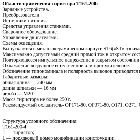
Области применения тиристора Т161-200:
Зарядные устройства.
Преобразователи.
Источники питания.
Средства управления станками.
Сварочное оборудование.
Управление двигателями.
Схемы освещения.
Выпускаются в металлокерамическом корпусе ST6(«ST» означае
Максимально допустимый средний прямой ток в открытом сос
Повторяющееся импульсное напряжение в закрытом состоянии
Охлаждение воздушное естественное или принудительное.
Обозначение типономинала и полярность выводов приводятся н
Габаритные размеры:
общая длина — 240 мм
длина шпильки — 16 мм
резьба — М20
Масса тиристора не более 250 г.
Рекомендуемый охладитель- ОР171-80, ОР371-80, О171, О271, 
Структура условного обозначения:
Т161-200-4
Т — тиристор;
1 — порядковый номер модификации конструкции;