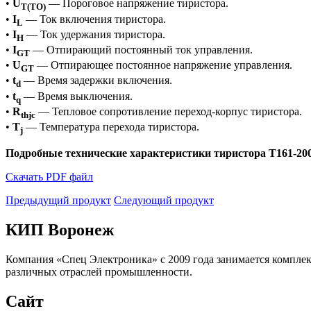
•
U
— Пороговое напряжение тиристора.
T(TO)
•
I
— Ток включения тиристора.
L
•
I
— Ток удержания тиристора.
H
•
I
— Отпирающий постоянный ток управления.
GT
•
U
— Отпирающее постоянное напряжение управления.
GT
•
t
— Время задержки включения.
d
•
t
— Время выключения.
q
•
R
— Тепловое сопротивление переход-корпус тиристора.
thjc
•
T
— Температура перехода тиристора.
j
Подробные технические характеристики тиристора Т161-200
Скачать PDF файл
Предыдущий продукт
Следующий продукт
КИП Воронеж
Компания «Спец Электроника» c 2009 года занимается компле
различных отраслей промышленности.
Сайт