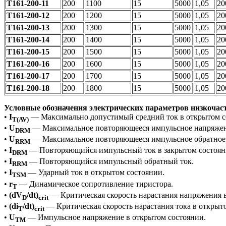
Т161-200-11
200
1100
15
5000
1,05
20
Т161-200-12
200
1200
15
5000
1,05
20
Т161-200-13
200
1300
15
5000
1,05
20
Т161-200-14
200
1400
15
5000
1,05
20
Т161-200-15
200
1500
15
5000
1,05
20
Т161-200-16
200
1600
15
5000
1,05
20
Т161-200-17
200
1700
15
5000
1,05
20
Т161-200-18
200
1800
15
5000
1,05
20
Условные обозначения электрических параметров низкочас
•
I
— Максимально допустимый средний ток в открытом с
T(AV)
•
U
— Максимальное повторяющееся импульсное напряжени
DRM
•
U
— Максимальное повторяющееся импульсное обратное
RRM
•
I
— Повторяющийся импульсный ток в закрытом состоян
DRM
•
I
— Повторяющийся импульсный обратный ток.
RRM
•
I
— Ударный ток в открытом состоянии.
TSM
•
r
— Динамическое сопротивление тиристора.
T
•
(dV
/dt)
— Критическая скорость нарастания напряжения в
D
crit
•
(di
/dt)
— Критическая скорость нарастания тока в открыт
T
crit
•
U
— Импульсное напряжение в открытом состоянии.
TM