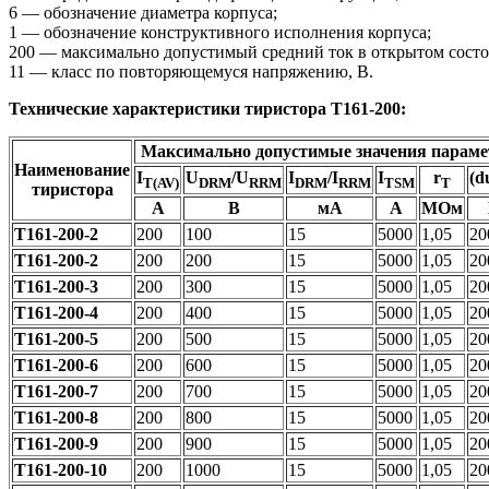
6 — обозначение диаметра корпуса;
1 — обозначение конструктивного исполнения корпуса;
200 — максимально допустимый средний ток в открытом состо
11 — класс по повторяющемуся напряжению, В.
Технические характеристики тиристора Т161-200:
Максимально допустимые значения параме
Наименование
I
U
/U
I
/I
I
r
(d
T(AV)
DRM
RRM
DRM
RRM
TSM
T
тиристора
А
В
мА
А
МОм
Т161-200-2
200
100
15
5000
1,05
20
Т161-200-2
200
200
15
5000
1,05
20
Т161-200-3
200
300
15
5000
1,05
20
Т161-200-4
200
400
15
5000
1,05
20
Т161-200-5
200
500
15
5000
1,05
20
Т161-200-6
200
600
15
5000
1,05
20
Т161-200-7
200
700
15
5000
1,05
20
Т161-200-8
200
800
15
5000
1,05
20
Т161-200-9
200
900
15
5000
1,05
20
Т161-200-10
200
1000
15
5000
1,05
20