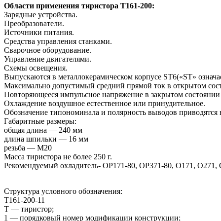
Области применения тиристора Т161-200:
Зарядные устройства.
Преобразователи.
Источники питания.
Средства управления станками.
Сварочное оборудование.
Управление двигателями.
Схемы освещения.
Выпускаются в металлокерамическом корпусе ST6(«ST» означае
Максимально допустимый средний прямой ток в открытом сос
Повторяющееся импульсное напряжение в закрытом состоянии
Охлаждение воздушное естественное или принудительное.
Обозначение типономинала и полярность выводов приводятся н
Габаритные размеры:
общая длина — 240 мм
длина шпильки — 16 мм
резьба — М20
Масса тиристора не более 250 г.
Рекомендуемый охладитель- ОР171-80, ОР371-80, О171, О271, 
Структура условного обозначения:
Т161-200-11
Т — тиристор;
1 — порядковый номер модификации конструкции;