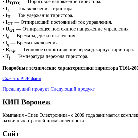
•
U
— Пороговое напряжение тиристора.
T(TO)
•
I
— Ток включения тиристора.
L
•
I
— Ток удержания тиристора.
H
•
I
— Отпирающий постоянный ток управления.
GT
•
U
— Отпирающее постоянное напряжение управления.
GT
•
t
— Время задержки включения.
d
•
t
— Время выключения.
q
•
R
— Тепловое сопротивление переход-корпус тиристора.
thjc
•
T
— Температура перехода тиристора.
j
Подробные технические характеристики тиристора Т161-200
Скачать PDF файл
Предыдущий продукт
Следующий продукт
КИП Воронеж
Компания «Спец Электроника» c 2009 года занимается компле
различных отраслей промышленности.
Сайт