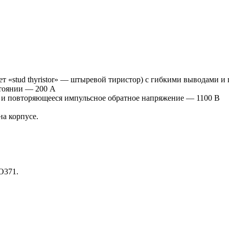
т «stud thyristor» — штыревой тиристор) с гибкими выводами 
тоянии — 200 А
 и повторяющееся импульсное обратное напряжение — 1100 В
а корпусе.
О371.