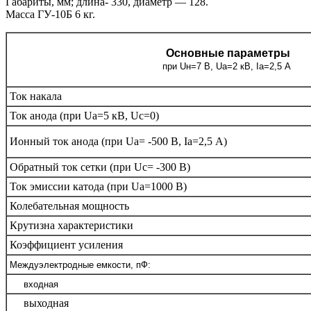
Габариты, мм; длина- 330, диаметр — 128.
Масса ГУ-10Б 6 кг.
Основные параметры
при Uн=7 В, Uа=2 кВ, Iа=2,5 А
Ток накала
Ток анода (при Uа=5 кВ, Uс=0)
Ионный ток анода (при Uа= -500 В, Iа=2,5 А)
Обратный ток сетки (при Uс= -300 В)
Ток эмиссии катода (при Uа=1000 В)
Колебательная мощность
Крутизна характеристики
Коэффициент усиления
Междуэлектродные емкости, пФ:
входная
выходная