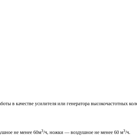
оты в качестве усилителя или генератора высокочастотных коле
3
3
душное не менее 60м
/ч, ножки — воздушное не менее 60 м
/ч.