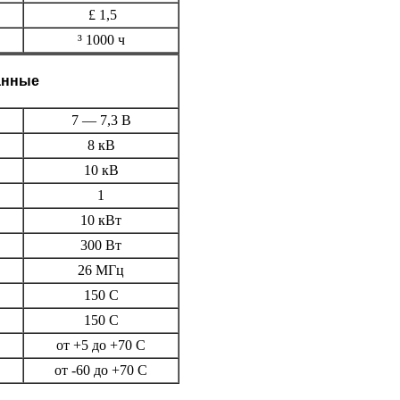
£ 1,5
³ 1000 ч
анные
7 — 7,3 В
8 кВ
10 кВ
1
10 кВт
300 Вт
26 МГц
150 С
150 С
от +5 до +70 С
от -60 до +70 С