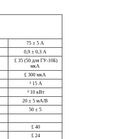
75 ± 5 А
0,9 ± 0,3 А
£ 35 (50 для ГУ-10Б)
мкА
£ 300 мкА
³ 15 А
³ 10 кВт
20 ± 5 мА/В
50 ± 5
£ 40
£ 24