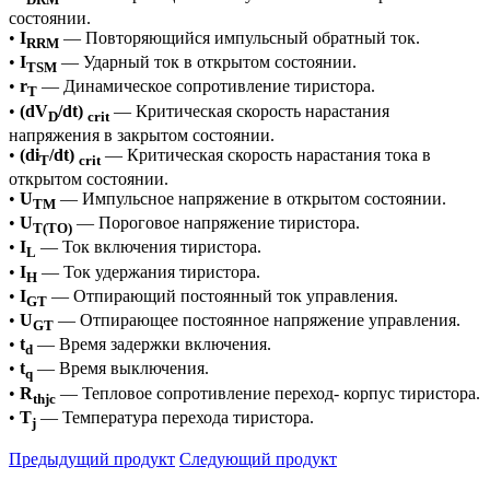
состоянии.
•
I
— Повторяющийся импульсный обратный ток.
RRM
•
I
— Ударный ток в открытом состоянии.
TSM
•
r
— Динамическое сопротивление тиристора.
T
•
(dV
/dt)
— Критическая скорость нарастания
D
crit
напряжения в закрытом состоянии.
•
(di
/dt)
— Критическая скорость нарастания тока в
T
crit
открытом состоянии.
•
U
— Импульсное напряжение в открытом состоянии.
TM
•
U
— Пороговое напряжение тиристора.
T(TO)
•
I
— Ток включения тиристора.
L
•
I
— Ток удержания тиристора.
H
•
I
— Отпирающий постоянный ток управления.
GT
•
U
— Отпирающее постоянное напряжение управления.
GT
•
t
— Время задержки включения.
d
•
t
— Время выключения.
q
•
R
— Тепловое сопротивление переход- корпус тиристора.
thjc
•
T
— Температура перехода тиристора.
j
Предыдущий продукт
Следующий продукт