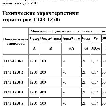
мощностью до 30МВт
Технические характеристики
тиристоров Т143-1250:
Максимально допустимые значения параме
I
U
/U
I
/I
I
r
(d
Наименование
T(AV)
DRM
RRM
DRM
RRM
TSM
T
тиристора
А
В
мА
кА
МОм
Т143-1250-1
1250
100
70
21
0,17
50
Т143-1250-2
1250
200
70
21
0,17
50
Т143-1250-3
1250
300
70
21
0,17
50
Т143-1250-4
1250
400
70
21
0,17
50
Т143-1250-5
1250
500
70
21
0,17
50