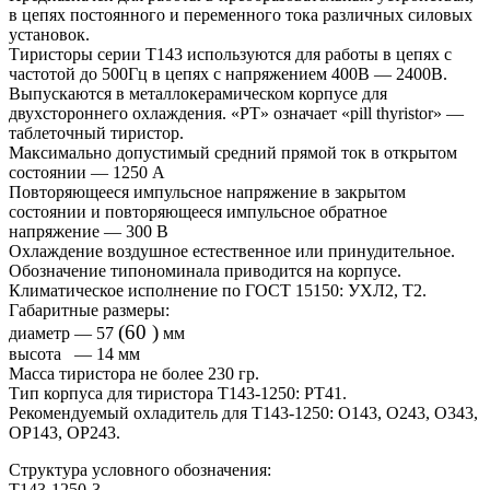
в цепях постоянного и переменного тока различных силовых
установок.
Тиристоры серии Т143 используются для работы в цепях с
частотой до 500Гц в цепях с напряжением 400В — 2400В.
Выпускаются в металлокерамическом корпусе для
двухстороннего охлаждения. «PT» означает «pill thyristor» —
таблеточный тиристор.
Максимально допустимый средний прямой ток в открытом
состоянии — 1250 А
Повторяющееся импульсное напряжение в закрытом
состоянии и повторяющееся импульсное обратное
напряжение — 300 В
Охлаждение воздушное естественное или принудительное.
Обозначение типономинала приводится на корпусе.
Климатическое исполнение по ГОСТ 15150: УХЛ2, Т2.
Габаритные размеры:
(60 )
диаметр — 57
мм
высота — 14 мм
Масса тиристора не более 230 гр.
Тип корпуса для тиристора Т143-1250: PT41.
Рекомендуемый охладитель для Т143-1250: О143, О243, О343,
ОР143, ОР243.
Структура условного обозначения:
Т143-1250-3