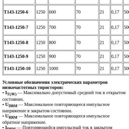
Т143-1250-6
1250
600
70
21
0,17
50
Т143-1250-7
1250
700
70
21
0,17
50
Т143-1250-8
1250
800
70
21
0,17
50
Т143-1250-9
1250
900
70
21
0,17
50
Т143-1250-10
1250
1000
70
21
0,17
50
Условные обозначения электрических параметров
низкочастотных тиристоров:
•
I
— Максимально допустимый средний ток в открытом
T(AV)
состоянии.
•
U
— Максимальное повторяющееся импульсное
DRM
напряжение в закрытом состоянии.
•
U
— Максимальное повторяющееся импульсное
RRM
обратное напряжение.
•
I
— Повторяющийся импульсный ток в закрытом
DRM